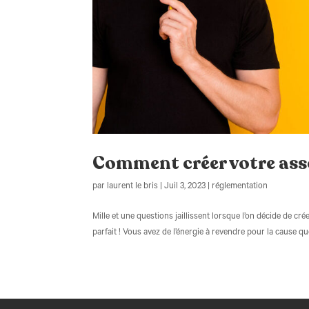
Comment créer votre ass
par
laurent le bris
|
Juil 3, 2023
|
réglementation
Mille et une questions jaillissent lorsque l’on décide de c
parfait ! Vous avez de l’énergie à revendre pour la cause qu