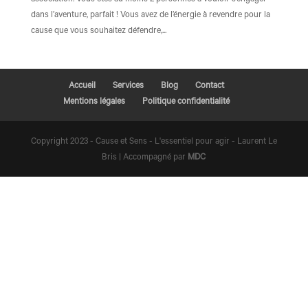
association. Vous êtes au moins 2 personnes à vouloir s’engager
dans l’aventure, parfait ! Vous avez de l’énergie à revendre pour la
cause que vous souhaitez défendre,...
Accueil
Services
Blog
Contact
Mentions légales
Politique confidentialité
Copyright 2023 - Cause et Sens - L'essentiel pour agir - Laurent Le
Bris | Accompagné par
MDC