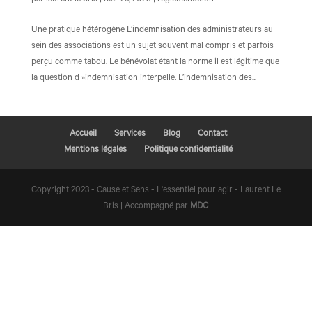
par
laurent le bris
|
Mar 23, 2025
|
réglementation
Une pratique hétérogène L’indemnisation des administrateurs au
sein des associations est un sujet souvent mal compris et parfois
perçu comme tabou. Le bénévolat étant la norme il est légitime que
la question d »indemnisation interpelle. L’indemnisation des...
Accueil
Services
Blog
Contact
Mentions légales
Politique confidentialité
Copyright 2023 - Cause et Sens - L'essentiel pour agir - Laurent Le
Bris | Accompagné par
MDC