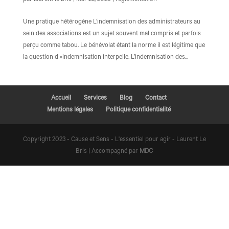
par
laurent le bris
|
Mar 23, 2025
|
réglementation
Une pratique hétérogène L’indemnisation des administrateurs au
sein des associations est un sujet souvent mal compris et parfois
perçu comme tabou. Le bénévolat étant la norme il est légitime que
la question d »indemnisation interpelle. L’indemnisation des...
Accueil
Services
Blog
Contact
Mentions légales
Politique confidentialité
Copyright 2023 - Cause et Sens - L'essentiel pour agir - Laurent Le
Bris | Accompagné par
MDC